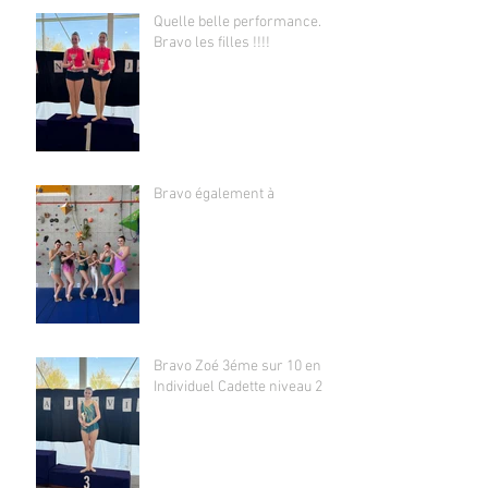
Quelle belle performance.
Bravo les filles !!!!
Bravo également à
Bravo Zoé 3éme sur 10 en
Individuel Cadette niveau 2