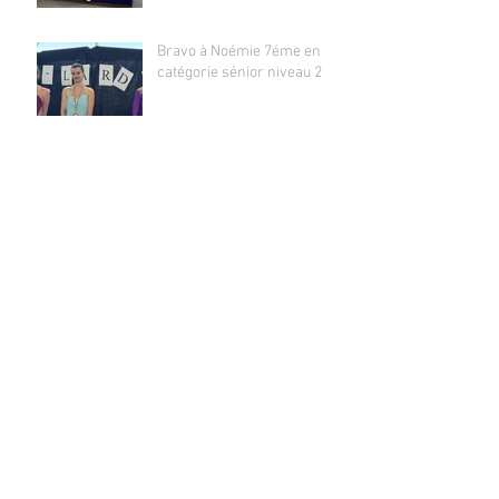
Bravo à Noémie 7éme en
catégorie sénior niveau 2
Bravo !!!
Archives