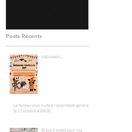
Dès que de nouveaux posts
seront publiés, vous les
verrez ici.
Posts Récents
Halloween...
Le bureau vous invite à l'assemblée générale
le 17 octobre à 20h30
Bravo à toutes pour vos