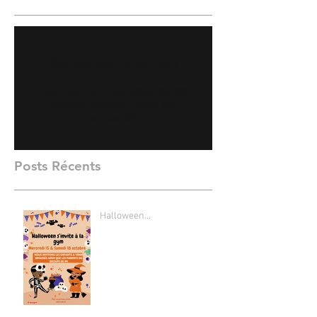
Revenez bientôt
Dès que de nouveaux posts
seront publiés, vous les
verrez ici.
Posts Récents
Halloween...