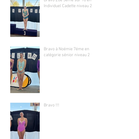
Bravo Zoé 3éme sur 10 en
Individuel Cadette niveau 2
Bravo à Noémie 7éme en
catégorie sénior niveau 2
Bravo !!!