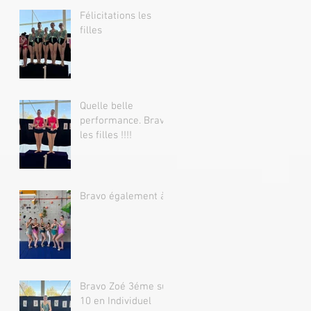
Félicitations les
filles
Quelle belle
performance. Bravo
les filles !!!!
Bravo également à
Bravo Zoé 3éme sur
10 en Individuel