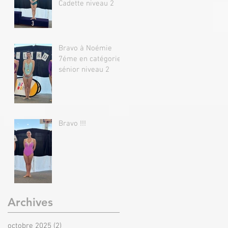
Cadette niveau 2
Bravo à Noémie
7éme en catégorie
sénior niveau 2
Bravo !!!
Archives
octobre 2025
(2)
2 posts