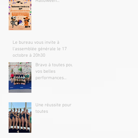
Halloween...
Le bureau vous invite à
l'assemblée générale le 17
octobre à 20h30
Bravo à toutes pour
vos belles
performances...
Une réussite pour
toutes