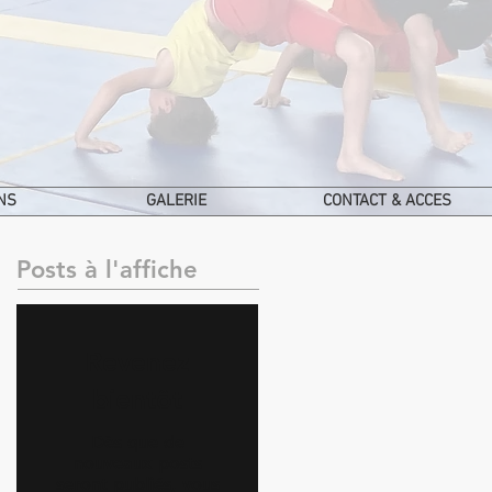
NS
GALERIE
CONTACT & ACCES
Posts à l'affiche
Revenez
bientôt
Dès que de
nouveaux posts
seront publiés, vous