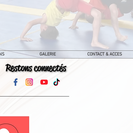
NS
GALERIE
CONTACT & ACCES
Restons connectés
Restons connectés