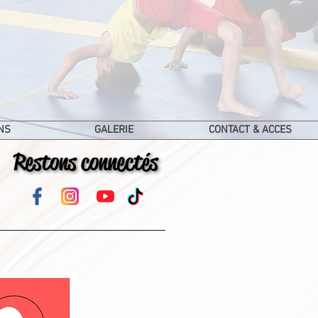
NS
GALERIE
CONTACT & ACCES
Restons connectés
Restons connectés