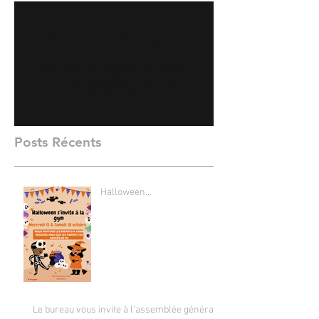
Revenez bientôt
Dès que de nouveaux posts
seront publiés, vous les
verrez ici.
Posts Récents
Halloween...
Le bureau vous invite à l'assemblée générale