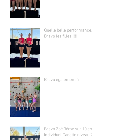
Quelle belle performance.
Bravo les filles !!!!
Bravo également à
Bravo Zoé 3éme sur 10 en
Individuel Cadette niveau 2