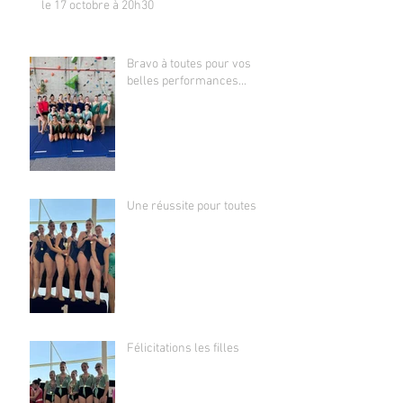
le 17 octobre à 20h30
Bravo à toutes pour vos
belles performances...
Une réussite pour toutes
Félicitations les filles