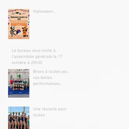
Halloween...
Le bureau vous invite à
l'assemblée générale le 17
octobre à 20h30
Bravo à toutes pour
vos belles
performances...
Une réussite pour
toutes