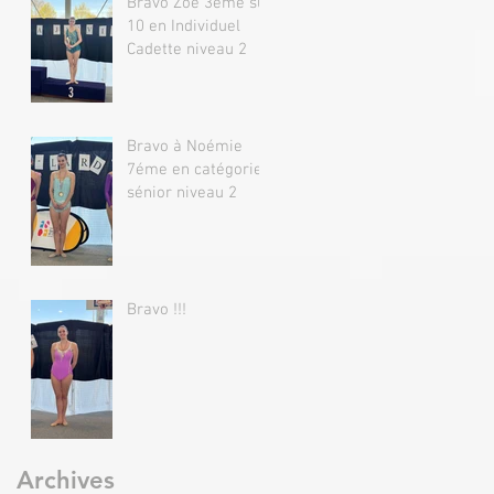
Bravo Zoé 3éme sur
10 en Individuel
Cadette niveau 2
Bravo à Noémie
7éme en catégorie
sénior niveau 2
Bravo !!!
Archives