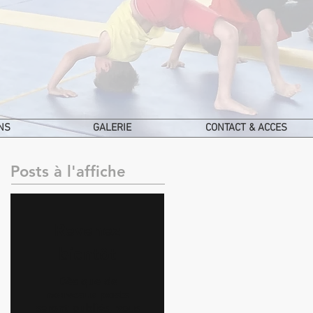
NS
GALERIE
CONTACT & ACCES
Posts à l'affiche
Revenez
bientôt
Dès que de
nouveaux posts
seront publiés, vous